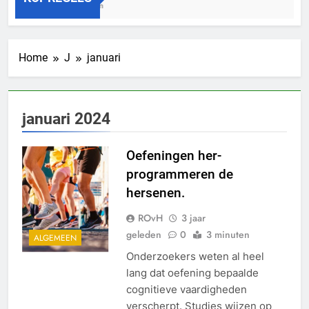
3 Jaar Geleden
3
Home
J
januari
januari 2024
Oefeningen her-
programmeren de
hersenen.
ROvH
3 jaar
geleden
0
3 minuten
ALGEMEEN
Onderzoekers weten al heel
lang dat oefening bepaalde
cognitieve vaardigheden
verscherpt. Studies wijzen op