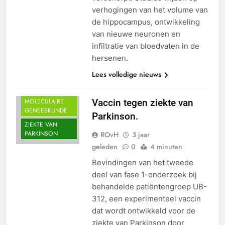
verhogingen van het volume van
de hippocampus, ontwikkeling
van nieuwe neuronen en
infiltratie van bloedvaten in de
ALGEMEEN
hersenen.
HERSEN
AANDOENINGEN
Lees volledige nieuws
INNOVATIE
MOLECULAIRE
Vaccin tegen ziekte van
GENEESKUNDE
Parkinson.
ZIEKTE VAN
PARKINSON
ROvH
3 jaar
geleden
0
4 minuten
Bevindingen van het tweede
deel van fase 1-onderzoek bij
behandelde patiëntengroep UB-
312, een experimenteel vaccin
dat wordt ontwikkeld voor de
ziekte van Parkinson door