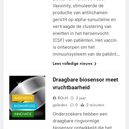
Vaxxinity, stimuleerde de
productie van antilichamen
gericht op alpha-synucleïne en
vertraagde de clustering van
eiwitten in het hersenvocht
(CSF) van patiënten. Het vaccin
is ontworpen om het
immuunsysteem van de patiënt…
Lees volledige nieuws
Draagbare biosensor meet
vruchtbaarheid
ROvH
3 jaar
ALGEMEEN
geleden
0
2 minuten
BIOMARKERS
Onderzoekers hebben een
INNOVATIE
draagbare ringvormige
biosensor ontwikkeld die het