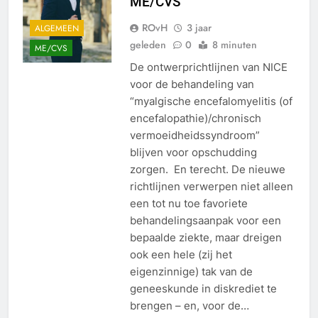
ME/CVS
ROvH
3 jaar
ALGEMEEN
geleden
0
8 minuten
ME/CVS
De ontwerprichtlijnen van NICE
voor de behandeling van
“myalgische encefalomyelitis (of
encefalopathie)/chronisch
vermoeidheidssyndroom”
blijven voor opschudding
zorgen. En terecht. De nieuwe
richtlijnen verwerpen niet alleen
een tot nu toe favoriete
behandelingsaanpak voor een
bepaalde ziekte, maar dreigen
ook een hele (zij het
eigenzinnige) tak van de
geneeskunde in diskrediet te
brengen – en, voor de…