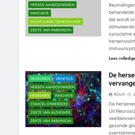
Bevindingen
HERSEN AANDOENINGEN
behandelde 
INNOVATIE
dat wordt on
MOLECULAIRE GENEESKUNDE
stimuleerde 
ZIEKTE VAN PARKINSON
synucleïne e
hersenvocht
immuunsyst
Lees volledig
AMYOTROFISCHE LATERAAL SCLEROSE
(ALS)
De herse
GEHEUGEN
GENETICA
vervange
HERSEN AANDOENINGEN
ROvH
3
HERSENEN
INNOVATIE
De hersenen
STAMCEL ONDERZOEK
Uit Neurosc
ZIEKTE VAN ALZHEIMER
veelbeloven
ZIEKTE VAN PARKINSON
gezonde gli
overstemmen