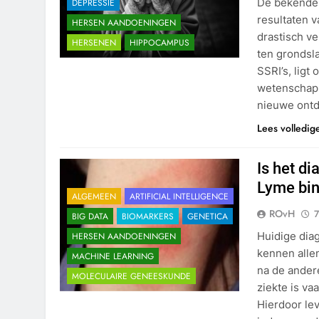
De bekende 
DEPRESSIE
resultaten 
HERSEN AANDOENINGEN
drastisch v
HERSENEN
HIPPOCAMPUS
ten grondsla
SSRI’s, ligt
wetenschaps
nieuwe ontd
Lees volledig
Is het d
Lyme bin
ALGEMEEN
ARTIFICIAL INTELLIGENCE
ROvH
7
BIG DATA
BIOMARKERS
GENETICA
Huidige dia
HERSEN AANDOENINGEN
kennen allem
MACHINE LEARNING
na de ander
MOLECULAIRE GENEESKUNDE
ziekte is va
Hierdoor le