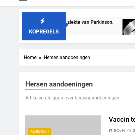
Vaccin tegen ziekte van Parkinson.
Draagbare
3 Jaar Geleden
3 Jaar Gelede
KOPREGELS
Home
Hersen aandoeningen
Hersen aandoeningen
Artikelen die gaan over hersenaandoeningen
Vaccin t
ROvH
3
ALGEMEEN