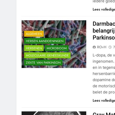
iedere goed
Lees volledig
Darmbact
belangri
ALGEMEEN
Parkinso
HERSEN AANDOENINGEN
ROvH
7
HERSENEN
MICROBIOOM
L-dopa, de 
MOLECULAIRE GENEESKUNDE
ingenomen. 
ZIEKTE VAN PARKINSON
en in tegens
hersenbarri
dopamine do
de motorisc
belet de pr
Lees volledig
Gray Mat