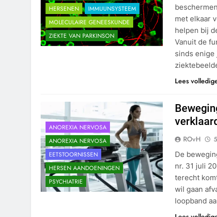
beschermen.
HERSENEN
IMMUUNSYSTEEM
met elkaar 
MOLECULAIRE GENEESKUNDE
helpen bij 
ZIEKTE VAN PARKINSON
Vanuit de f
sinds enige 
ziektebeelde
Lees volledig
Beweging
verklaar
ANOREXIA NERVOSA
ROvH
5
ANOREXIA NERVOSA
De beweging
EETSTOORNISSEN
nr. 31 juli 
HERSEN AANDOENINGEN
terecht komt
PSYCHIATRIE
wil gaan afv
loopband aa
Lees volledig