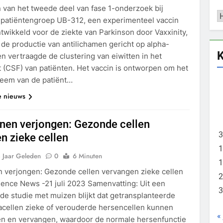
 van het tweede deel van fase 1-onderzoek bij
C
patiëntengroep UB-312, een experimenteel vaccin
twikkeld voor de ziekte van Parkinson door Vaxxinity,
de productie van antilichamen gericht op alpha-
K
n vertraagde de clustering van eiwitten in het
 (CSF) van patiënten. Het vaccin is ontworpen om het
eem van de patiënt…
e nieuws
nen verjongen: Gezonde cellen
3
n zieke cellen
1
 Jaar Geleden
0
6 Minuten
1
 verjongen: Gezonde cellen vervangen zieke cellen
2
ience News -21 juli 2023 Samenvatting: Uit een
3
de studie met muizen blijkt dat getransplanteerde
acellen zieke of verouderde hersencellen kunnen
«
 en vervangen, waardoor de normale hersenfunctie