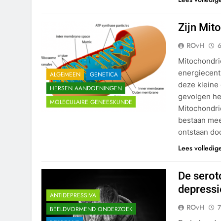
Zijn Mit
ROvH
6
Mitochondrië
energiecent
ALGEMEEN
GENETICA
deze kleine
HERSEN AANDOENINGEN
gevolgen he
MOLECULAIRE GENEESKUNDE
Mitochondri
bestaan mee
ontstaan do
Lees volledig
De serot
depressi
ANTIDEPRESSIVA
ROvH
7
BEELDVORMEND ONDERZOEK