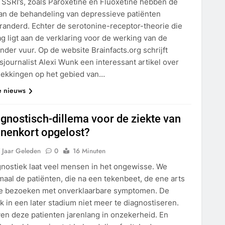
SSRI’s, zoals Paroxetine en Fluoxetine hebben de
van de behandeling van depressieve patiënten
eranderd. Echter de serotonine-receptor-theorie die
g ligt aan de verklaring voor de werking van de
 onder vuur. Op de website Brainfacts.org schrijft
journalist Alexi Wunk een interessant artikel over
ekkingen op het gebied van…
e nieuws
iagnostisch-dillema voor de ziekte van
nenkort opgelost?
 Jaar Geleden
0
16 Minuten
gnostiek laat veel mensen in het ongewisse. We
aal de patiënten, die na een tekenbeet, de ene arts
e bezoeken met onverklaarbare symptomen. De
ak in een later stadium niet meer te diagnostiseren.
ven deze patienten jarenlang in onzekerheid. En