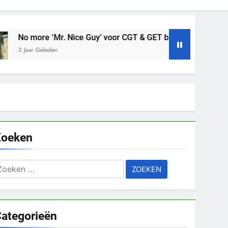
. Nice Guy’ voor CGT & GET bij ME/CVS
Welke 
3 Jaar G
Zoeken
oeken
aar:
ategorieën