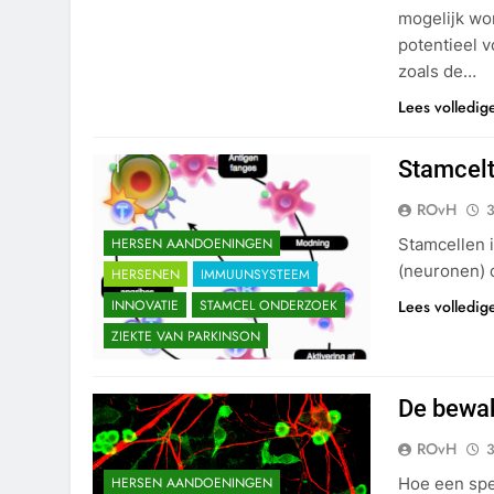
mogelijk wo
potentieel 
zoals de…
Lees volledig
Stamcelt
ROvH
3
Stamcellen 
HERSEN AANDOENINGEN
(neuronen)
HERSENEN
IMMUUNSYSTEEM
Lees volledig
INNOVATIE
STAMCEL ONDERZOEK
ZIEKTE VAN PARKINSON
De bewak
ROvH
3
Hoe een spe
HERSEN AANDOENINGEN