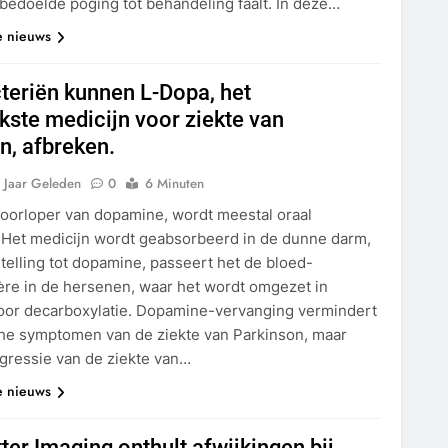
bedoelde poging tot behandeling faalt. In deze…
e nieuws
eriën kunnen L-Dopa, het
jkste medicijn voor ziekte van
n, afbreken.
 Jaar Geleden
0
6 Minuten
voorloper van dopamine, wordt meestal oraal
Het medicijn wordt geabsorbeerd in de dunne darm,
telling tot dopamine, passeert het de bloed-
ère in de hersenen, waar het wordt omgezet in
or decarboxylatie. Dopamine-vervanging vermindert
he symptomen van de ziekte van Parkinson, maar
ogressie van de ziekte van…
e nieuws
ter Imaging onthult afwijkingen bij