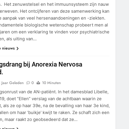
 Het zenuwstelsel en het immuunsysteem zijn nauw
verweven. Het ontcijferen van deze samenwerking kan
de aanpak van veel hersenaandoeningen en -ziekten.
undamentele biologische wetenschap probeert men al
jaren om een verklaring te vinden voor psychiatrische
n, als uiting van…
e nieuws
sdrang bij Anorexia Nervosa
d.
 Jaar Geleden
0
10 Minuten
sonrust van de AN-patiënt. In het damesblad Libelle,
2019, doet “Ellen” verslag van de achtbaan waarin ze
, als ze op haar 39e, na de bevalling van haar 3e kind,
allen om haar ‘buikje’ kwijt te raken. Ze schaft zich een
n, maar raakt zo geobsedeerd dat ze…
e nieuws