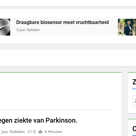
 biosensor meet vruchtbaarheid
No more ‘Mr
n
3 Jaar Geleden
Z
n
egen ziekte van Parkinson.
C
 Jaar Geleden
0
4 Minuten