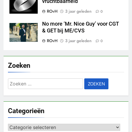
vruchtbaarheid
ROvH
3 jaar geleden
0
No more ‘Mr. Nice Guy’ voor CGT
& GET bij ME/CVS
ROvH
3 jaar geleden
0
Zoeken
Zoeken
naar:
Categorieën
Categorieën