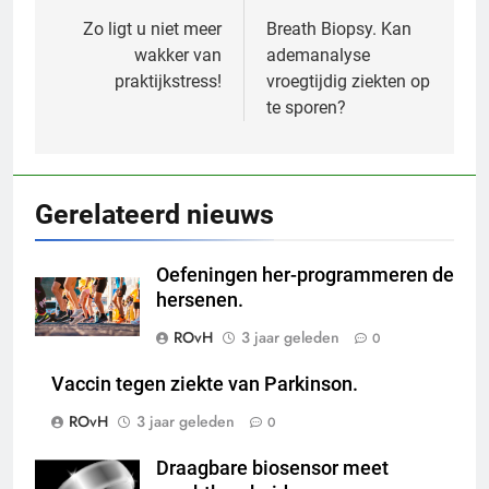
navigatie
Zo ligt u niet meer
Breath Biopsy. Kan
wakker van
ademanalyse
praktijkstress!
vroegtijdig ziekten op
te sporen?
Gerelateerd nieuws
Oefeningen her-programmeren de
hersenen.
ROvH
3 jaar geleden
0
Vaccin tegen ziekte van Parkinson.
ROvH
3 jaar geleden
0
Draagbare biosensor meet