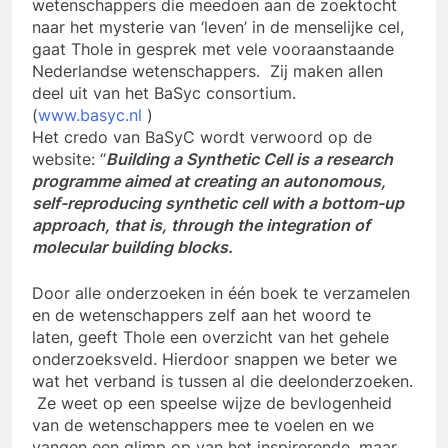
wetenschappers die meedoen aan de zoektocht
naar het mysterie van ‘leven’ in de menselijke cel,
gaat Thole in gesprek met vele vooraanstaande
Nederlandse wetenschappers. Zij maken allen
deel uit van het BaSyc consortium.
(
www.basyc.nl
)
Het credo van BaSyC wordt verwoord op de
website: “
Building a Synthetic Cell is a research
programme aimed at creating an autonomous,
self-reproducing synthetic cell with a bottom-up
approach, that is, through the integration of
molecular building blocks.
Door alle onderzoeken in één boek te verzamelen
en de wetenschappers zelf aan het woord te
laten, geeft Thole een overzicht van het gehele
onderzoeksveld. Hierdoor snappen we beter we
wat het verband is tussen al die deelonderzoeken.
Ze weet op een speelse wijze de bevlogenheid
van de wetenschappers mee te voelen en we
vangen een glimp op van het inspirerende, maar