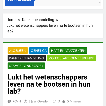
3 Jaar Geleden
3 Jaar Ge
Home
Kankerbehandeling
Lukt het wetenschappers leven na te bootsen in hun
lab?
ALGEMEEN
GENETICA
HART EN VAATZIEKTEN
KANKERBEHANDELING
MOLECULAIRE GENEESKUNDE
STAMCEL ONDERZOEK
Lukt het wetenschappers
leven na te bootsen in hun
lab?
0
ROvH
8 Jaar Geleden
5 Minuten