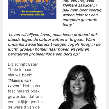
met een nog veel
kleinere zaadcel in
pak hem beet veertig
weken leidt tot een
complete gezonde
baby.’
‘Leven wil blijven leven, maar leven probeert ook
steeds tegen de natuurwetten in te gaan. Want
ondanks zwaartekracht vliegen vogels hoog in de
lucht, groeien bomen naar boven en rennen
berggeiten probleemloos een berg op.’
Dit schrijft Ester
Thole in haar
nieuwe boek:
“
Makers van
Leven”
. Het is een
fascinerend boek
geworden, dat ons
een inkijkje geeft in
de wereld van de