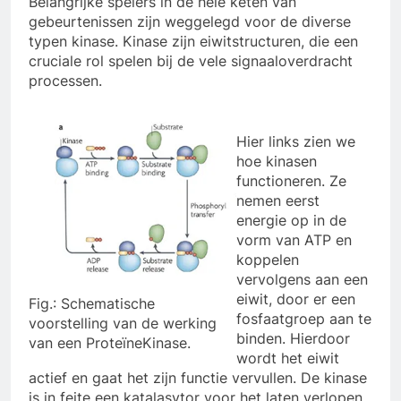
Belangrijke spelers in de hele keten van
gebeurtenissen zijn weggelegd voor de diverse
typen kinase. Kinase zijn eiwitstructuren, die een
cruciale rol spelen bij de vele signaaloverdracht
processen.
Hier links zien we
hoe kinasen
functioneren. Ze
nemen eerst
energie op in de
vorm van ATP en
koppelen
vervolgens aan een
eiwit, door er een
Fig.: Schematische
fosfaatgroep aan te
voorstelling van de werking
binden. Hierdoor
van een ProteïneKinase.
wordt het eiwit
actief en gaat het zijn functie vervullen. De kinase
is in feite een katalasytor voor het laten verlopen