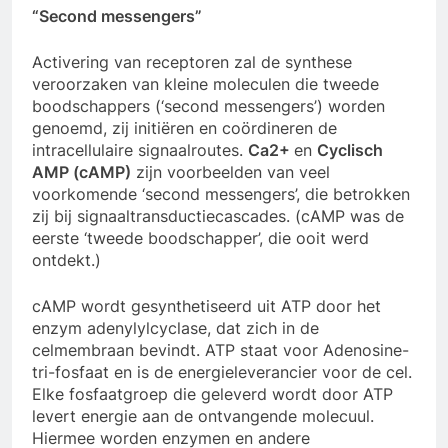
“Second messengers”
Activering van receptoren zal de synthese
veroorzaken van kleine moleculen die tweede
boodschappers (‘second messengers’) worden
genoemd, zij initiëren en coördineren de
intracellulaire signaalroutes.
Ca2+
en
Cyclisch
AMP (cAMP)
zijn voorbeelden van veel
voorkomende ‘second messengers’, die betrokken
zij bij signaaltransductiecascades. (cAMP was de
eerste ‘tweede boodschapper’, die ooit werd
ontdekt.)
cAMP wordt gesynthetiseerd uit ATP door het
enzym adenylylcyclase, dat zich in de
celmembraan bevindt. ATP staat voor Adenosine-
tri-fosfaat en is de energieleverancier voor de cel.
Elke fosfaatgroep die geleverd wordt door ATP
levert energie aan de ontvangende molecuul.
Hiermee worden enzymen en andere