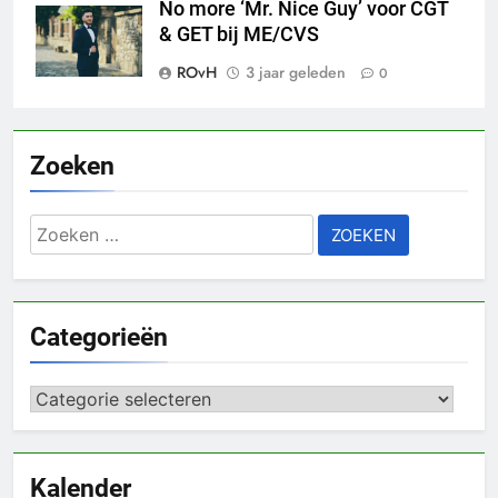
No more ‘Mr. Nice Guy’ voor CGT
& GET bij ME/CVS
ROvH
3 jaar geleden
0
Zoeken
Zoeken
naar:
Categorieën
Categorieën
Kalender