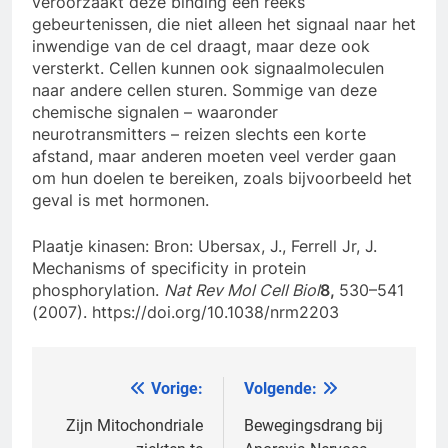
veroorzaakt deze binding een reeks
gebeurtenissen, die niet alleen het signaal naar het
inwendige van de cel draagt, maar deze ook
versterkt. Cellen kunnen ook signaalmoleculen
naar andere cellen sturen. Sommige van deze
chemische signalen – waaronder
neurotransmitters – reizen slechts een korte
afstand, maar anderen moeten veel verder gaan
om hun doelen te bereiken, zoals bijvoorbeeld het
geval is met hormonen.
Plaatje kinasen: Bron: Ubersax, J., Ferrell Jr, J.
Mechanisms of specificity in protein
phosphorylation.
Nat Rev Mol Cell Biol
8,
530–541
(2007). https://doi.org/10.1038/nrm2203
Vorige:
Volgende:
Bericht
navigatie
Zijn Mitochondriale
Bewegingsdrang bij