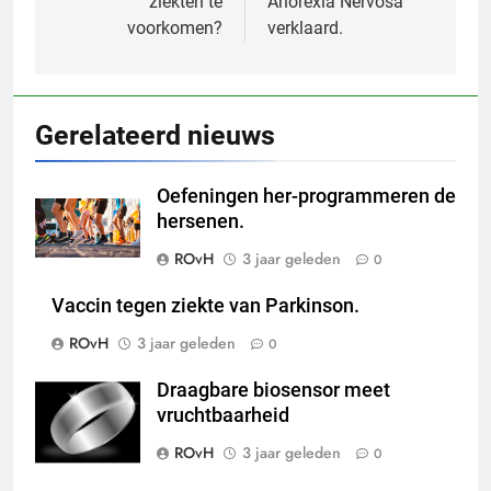
ziekten te
Anorexia Nervosa
voorkomen?
verklaard.
Gerelateerd nieuws
Oefeningen her-programmeren de
hersenen.
ROvH
3 jaar geleden
0
Vaccin tegen ziekte van Parkinson.
ROvH
3 jaar geleden
0
Draagbare biosensor meet
vruchtbaarheid
ROvH
3 jaar geleden
0