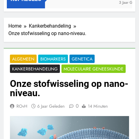
r Geleden
3 Jaar Geleden
Home
Kankerbehandeling
Onze stofwisseling op nano-niveau.
ALGEMEEN
BIOMARKERS
GENETICA
KANKERBEHANDELING
MOLECULAIRE GENEESKUNDE
Onze stofwisseling op nano-
niveau.
0
ROvH
6 Jaar Geleden
14 Minuten