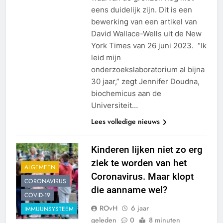
eens duidelijk zijn. Dit is een
bewerking van een artikel van
David Wallace-Wells uit de New
York Times van 26 juni 2023. “Ik
leid mijn
onderzoekslaboratorium al bijna
30 jaar,” zegt Jennifer Doudna,
biochemicus aan de
Universiteit…
Lees volledige nieuws
Kinderen lijken niet zo erg
ziek te worden van het
ALGEMEEN
Coronavirus. Maar klopt
CORONAVIRUS
die aanname wel?
COVID-19
ROvH
6 jaar
IMMUUNSYSTEEM
geleden
0
8 minuten