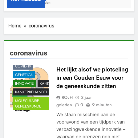
3 Jaar Geleden
Home
coronavirus
ALGEMEEN
coronavirus
CORONAVIRUS
COVID-19
Het lijkt alsof we plotseling
GENETICA
in een Gouden Eeuw voor
INNOVATIE
KANKER
de geneeskunde zitten
KANKERBEHANDELING
ROvH
3 jaar
MOLECULAIRE
geleden
0
9 minuten
GENEESKUNDE
We staan misschien aan de
vooravond van een tijdperk van
verbazingwekkende innovatie –
waarvan de grenzen nog niet