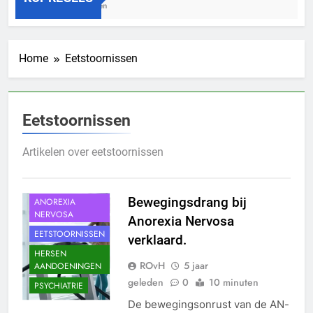
3 Jaar Geleden
Home
Eetstoornissen
Eetstoornissen
Artikelen over eetstoornissen
ANOREXIA
NERVOSA
Bewegingsdrang bij
ANOREXIA
NERVOSA
Anorexia Nervosa
EETSTOORNISSEN
verklaard.
HERSEN
ROvH
5 jaar
AANDOENINGEN
geleden
0
10 minuten
PSYCHIATRIE
De bewegingsonrust van de AN-