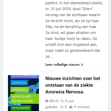
patiënt. In het damesblad Libelle,
nr. 31 juli 2019, doet “Ellen”
verslag van de achtbaan waarin
ze terecht komt, als ze op haar
39e, na de bevalling van haar
3e kind, wil gaan afvallen om
haar ‘buikje’ kwijt te raken. Ze
schaft zich een loopband aan,
maar raakt zo geobsedeerd dat
ze…
ANOREXIA
NERVOSA
Lees volledige nieuws
BIG DATA
EETSTOORNISSEN
Nieuwe inzichten over het
GENETICA
ontstaan van de ziekte
HERSENEN
Anorexia Nervosa.
MOLECULAIRE
ROvH
6 jaar
GENEESKUNDE
geleden
0
9 minuten
PSYCHIATRIE