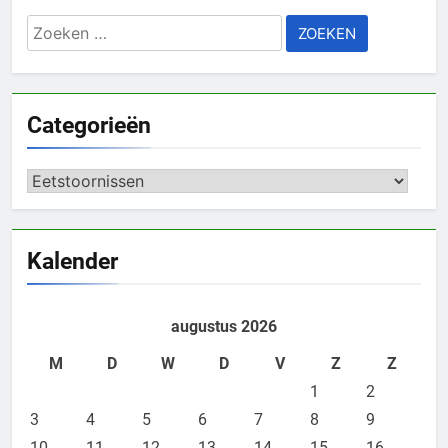
Zoeken
naar:
Categorieën
Categorieën
Kalender
augustus 2026
M
D
W
D
V
Z
Z
1
2
3
4
5
6
7
8
9
10
11
12
13
14
15
16