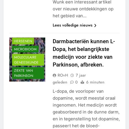
Wunk een interessant artikel
over nieuwe ontdekkingen op
het gebied van…
ALGEMEEN
Lees volledige nieuws
HERSEN
AANDOENINGEN
Darmbacteriën kunnen L-
HERSENEN
Dopa, het belangrijkste
MICROBIOOM
medicijn voor ziekte van
MOLECULAIRE
GENEESKUNDE
Parkinson, afbreken.
ZIEKTE VAN
ROvH
7 jaar
PARKINSON
geleden
0
6 minuten
L-dopa, de voorloper van
dopamine, wordt meestal oraal
ingenomen. Het medicijn wordt
geabsorbeerd in de dunne darm,
en in tegenstelling tot dopamine,
passeert het de bloed-