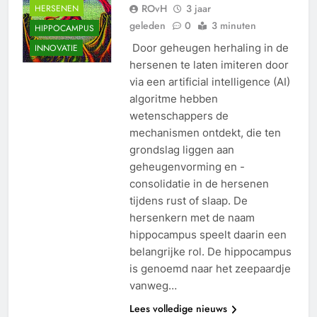
ROvH
3 jaar
HERSENEN
geleden
0
3 minuten
HIPPOCAMPUS
Door geheugen herhaling in de
INNOVATIE
hersenen te laten imiteren door
via een artificial intelligence (AI)
algoritme hebben
wetenschappers de
mechanismen ontdekt, die ten
grondslag liggen aan
geheugenvorming en -
consolidatie in de hersenen
tijdens rust of slaap. De
hersenkern met de naam
hippocampus speelt daarin een
belangrijke rol. De hippocampus
is genoemd naar het zeepaardje
vanweg…
HERSEN
Lees volledige nieuws
AANDOENINGEN