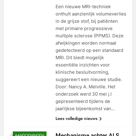
Een nieuwe MRI-techniek
onthult aanzienlijk volumeverlies
in de grijze stof, bij patiënten
met primaire progressieve
multiple sclerose (PPMS). Deze
afwijkingen worden normaal
gedetecteerd op een standaard
MRI. Dit biedt mogelijk
essentiële inzichten voor
klinische besluitvorming,
suggereert een nieuwe studie.
Door: Nancy A. Melville. Het
onderzoek werd 30 mei j.l
gepresenteerd tijdens de
AMYOTROFISCHE
LATERAAL
jaarlijkse bijeenkomst van…
SCLEROSE (ALS)
Lees volledige nieuws
DEMENTIE
HERSEN
Mechanisme achter ALS
AANDOENINGEN