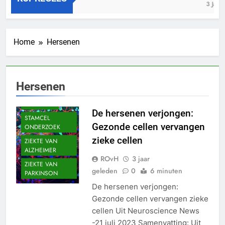
3 Jaar Geleden
3 Jaar Gel
AMYOTROFISCHE
LATERAAL
SCLEROSE (ALS)
GEHEUGEN
Home
Hersenen
GENETICA
HERSEN
AANDOENINGEN
Hersenen
HERSENEN
INNOVATIE
De hersenen verjongen:
STAMCEL
Gezonde cellen vervangen
ONDERZOEK
zieke cellen
ZIEKTE VAN
ALZHEIMER
ROvH
3 jaar
ZIEKTE VAN
geleden
0
6 minuten
PARKINSON
De hersenen verjongen:
Gezonde cellen vervangen zieke
cellen Uit Neuroscience News
-21 juli 2023 Samenvatting: Uit