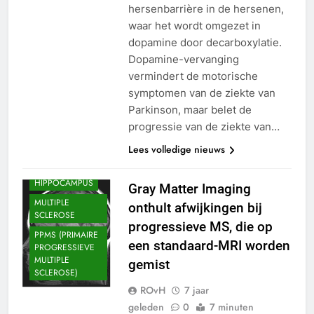
hersenbarrière in de hersenen,
waar het wordt omgezet in
dopamine door decarboxylatie.
Dopamine-vervanging
vermindert de motorische
symptomen van de ziekte van
BEELDVORMEND
Parkinson, maar belet de
ONDERZOEK
progressie van de ziekte van…
HERSEN
AANDOENINGEN
Lees volledige nieuws
HERSENEN
HIPPOCAMPUS
Gray Matter Imaging
MULTIPLE
onthult afwijkingen bij
SCLEROSE
progressieve MS, die op
PPMS (PRIMAIRE
een standaard-MRI worden
PROGRESSIEVE
MULTIPLE
gemist
SCLEROSE)
ROvH
7 jaar
geleden
0
7 minuten