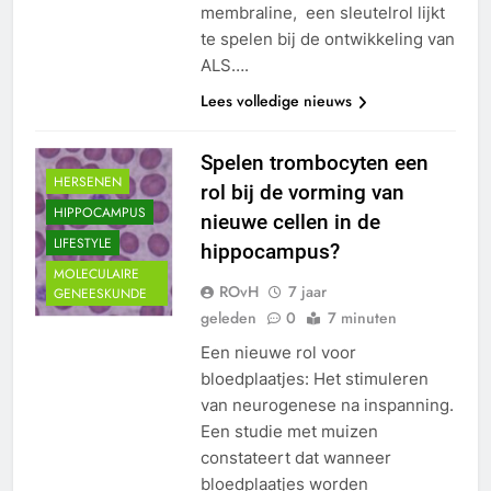
membraline, een sleutelrol lijkt
te spelen bij de ontwikkeling van
ALS….
Lees volledige nieuws
Spelen trombocyten een
HERSENEN
rol bij de vorming van
HIPPOCAMPUS
nieuwe cellen in de
LIFESTYLE
hippocampus?
MOLECULAIRE
ROvH
7 jaar
GENEESKUNDE
geleden
0
7 minuten
Een nieuwe rol voor
bloedplaatjes: Het stimuleren
van neurogenese na inspanning.
Een studie met muizen
constateert dat wanneer
bloedplaatjes worden