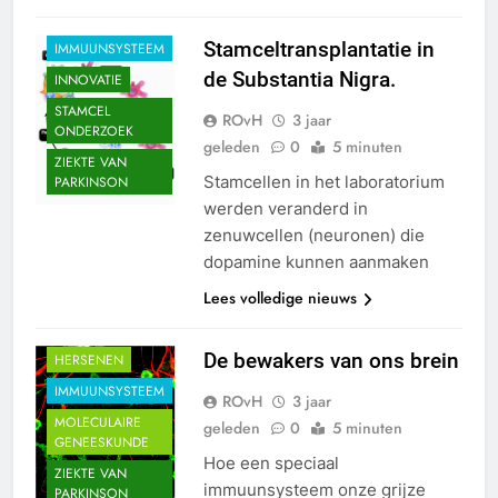
HERSENEN
Stamceltransplantatie in
IMMUUNSYSTEEM
de Substantia Nigra.
INNOVATIE
STAMCEL
ROvH
3 jaar
ONDERZOEK
geleden
0
5 minuten
ZIEKTE VAN
Stamcellen in het laboratorium
PARKINSON
werden veranderd in
zenuwcellen (neuronen) die
dopamine kunnen aanmaken
Lees volledige nieuws
HERSEN
AANDOENINGEN
De bewakers van ons brein
HERSENEN
IMMUUNSYSTEEM
ROvH
3 jaar
MOLECULAIRE
geleden
0
5 minuten
GENEESKUNDE
Hoe een speciaal
ZIEKTE VAN
immuunsysteem onze grijze
PARKINSON