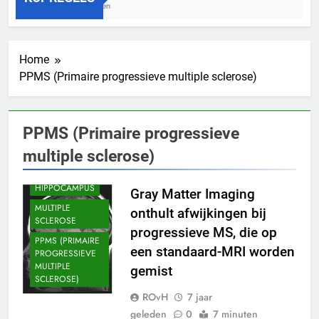
3 Jaar Geleden
Home
PPMS (Primaire progressieve multiple sclerose)
BEELDVORMEND
ONDERZOEK
PPMS (Primaire progressieve
HERSEN
AANDOENINGEN
multiple sclerose)
HERSENEN
HIPPOCAMPUS
Gray Matter Imaging
MULTIPLE
onthult afwijkingen bij
SCLEROSE
progressieve MS, die op
PPMS (PRIMAIRE
een standaard-MRI worden
PROGRESSIEVE
MULTIPLE
gemist
SCLEROSE)
ROvH
7 jaar
geleden
0
7 minuten