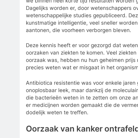
we binnen heel korte tijd resultaten worde
Dagelijks worden er, door wetenschappers ov
wetenschappelijke studies gepubliceerd. De
kunstmatige intelligentie, veel sneller word
aantonen, die voorheen verborgen bleven.
Deze kennis heeft er voor gezorgd dat weten
oorzaken van ziekten te komen. Veel ziekten
oorzaak was, hebben nu hun geheimen prijs
precies weten wat er misgaat in het organis
Antibiotica resistentie was voor enkele jare
onoplosbaar leek, maar dankzij de moleculai
die bacterieën weten in te zetten om onze anti
er medicijnen worden gemaakt die de vermen
dodelijk weten te treffen.
Oorzaak van kanker ontrafel