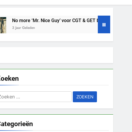
Mr. Nice Guy’ voor CGT & GET bij ME/CVS
Wel
n
3 Jaa
Zoeken
oeken
aar:
ategorieën