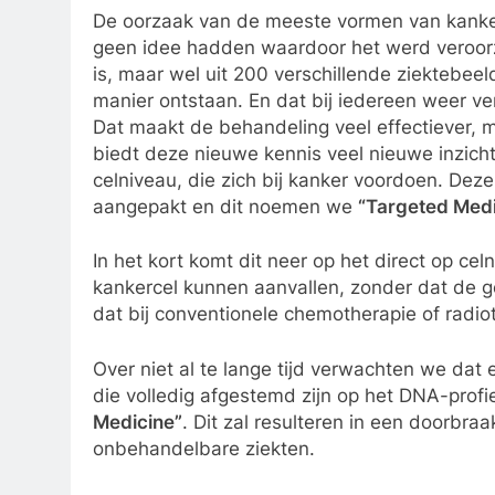
De oorzaak van de meeste vormen van kanker
geen idee hadden waardoor het werd veroorz
is, maar wel uit 200 verschillende ziektebeel
manier ontstaan. En dat bij iedereen weer ver
Dat maakt de behandeling veel effectiever, m
biedt deze nieuwe kennis veel nieuwe inzich
celniveau, die zich bij kanker voordoen. Deze
aangepakt en dit noemen we
“Targeted Medi
In het kort komt dit neer op het direct op c
kankercel kunnen aanvallen, zonder dat de g
dat bij conventionele chemotherapie of radioth
Over niet al te lange tijd verwachten we da
die volledig afgestemd zijn op het DNA-profie
Medicine”
. Dit zal resulteren in een doorbra
onbehandelbare ziekten.