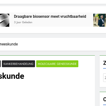
are biosensor meet vruchtbaarheid
No more ‘
leden
3 Jaar Gelede
eneeskunde
KANKERBEHANDELING
MOLECULAIRE GENEESKUNDE
skunde
Z
n
C