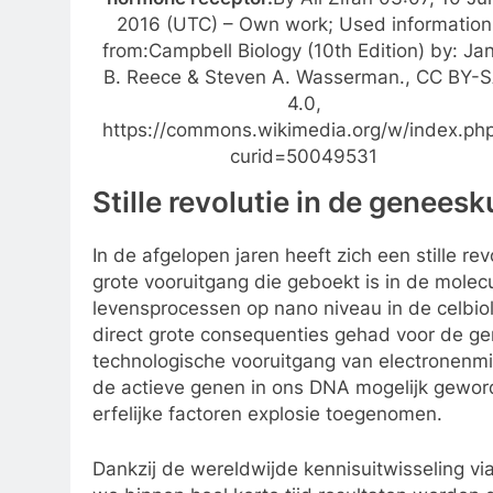
2016 (UTC) – Own work; Used information
from:Campbell Biology (10th Edition) by: Ja
B. Reece & Steven A. Wasserman., CC BY-
4.0,
https://commons.wikimedia.org/w/index.ph
curid=50049531
Stille revolutie in de genees
In de afgelopen jaren heeft zich een stille rev
grote vooruitgang die geboekt is in de molecu
levensprocessen op nano niveau in de celbiol
direct grote consequenties gehad voor de 
technologische vooruitgang van electronenm
de actieve genen in ons DNA mogelijk geword
erfelijke factoren explosie toegenomen.
Dankzij de wereldwijde kennisuitwisseling vi