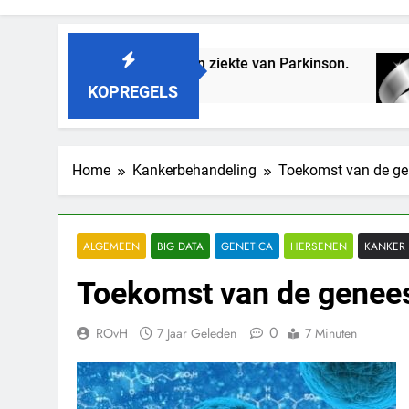
Vaccin tegen ziekte van Parkinson.
Draagb
3 Jaar Geleden
3 Jaar Ge
KOPREGELS
Home
Kankerbehandeling
Toekomst van de g
ALGEMEEN
BIG DATA
GENETICA
HERSENEN
KANKER
Toekomst van de genee
0
ROvH
7 Jaar Geleden
7 Minuten