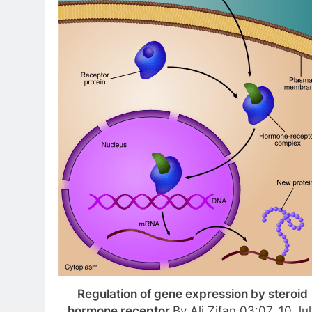
Regulation of gene expression by steroid
hormone receptor.
By Ali Zifan 03:07, 10 Jul