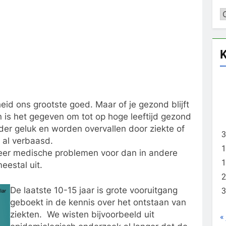
C
K
id ons grootste goed. Maar of je gezond blijft
 is het gegeven om tot op hoge leeftijd gezond
er geluk en worden overvallen door ziekte of
3
d al verbaasd.
1
eer medische problemen voor dan in andere
1
eestal uit.
2
De laatste 10-15 jaar is grote vooruitgang
3
geboekt in de kennis over het ontstaan van
ziekten. We wisten bijvoorbeeld uit
«